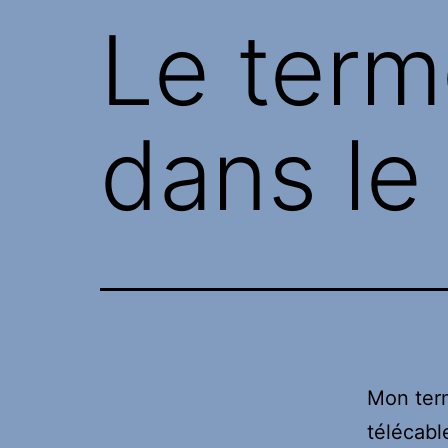
Le term
dans le 
Mon term
télécable