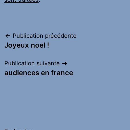
Navigation
Publication précédente
Joyeux noel !
de
l’article
Publication suivante
audiences en france