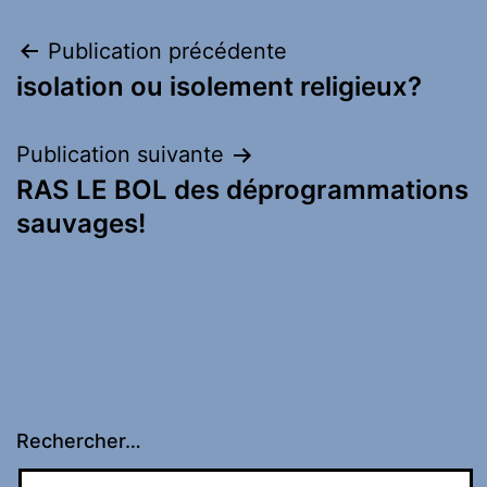
Navigation
Publication précédente
isolation ou isolement religieux?
de
l’article
Publication suivante
RAS LE BOL des déprogrammations
sauvages!
Rechercher…