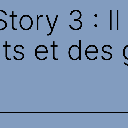
tory 3 : Il
s et des g