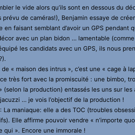
bler le vide alors qu’ils sont en dessous du déco
s prévu de caméras!), Benjamin essaye de crée
 en faisant semblant d’avoir un GPS pendant qu
décor avec un plan bidon … lamentable (comme s
équipé les candidats avec un GPS, ils nous pre
?).
 de « maison des intrus », c’est une « cage à la
 très fort avec la promiscuité : une bimbo, tro
» (selon la production) entassés les uns sur les
acuzzi … je vois l’objectif de la production !
: La maniaque: elle a des TOC (troubles obsess
fs). Elle affirme pouvoir vendre « n’importe quo
e qui ». Encore une immorale !