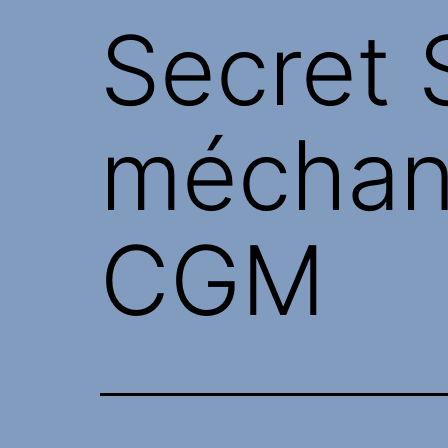
Secret S
méchant
CGM