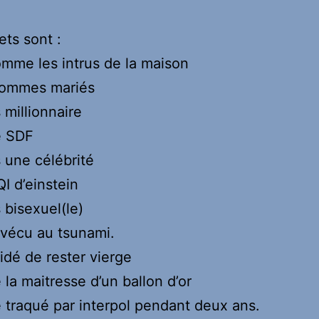
ets sont :
mme les intrus de la maison
sommes mariés
 millionnaire
té SDF
s une célébrité
 QI d’einstein
 bisexuel(le)
urvécu au tsunami.
cidé de rester vierge
é la maitresse d’un ballon d’or
té traqué par interpol pendant deux ans.