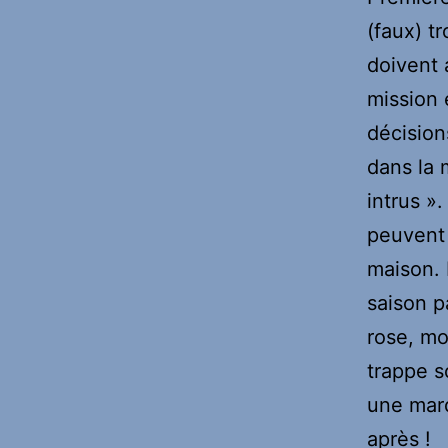
(faux) t
doivent 
mission 
décision
dans la 
intrus ».
peuvent 
maison. 
saison p
rose, mo
trappe s
une marq
après !