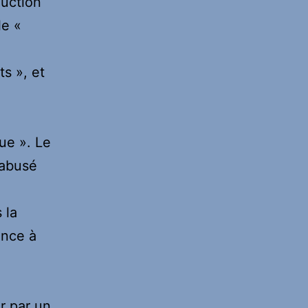
duction
le «
s », et
que ». Le
sabusé
 la
ence à
r par un