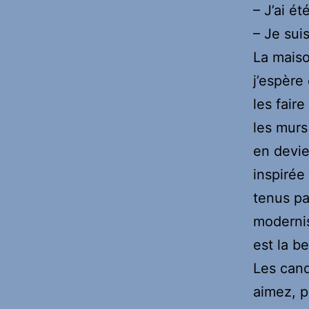
– J’ai ét
– Je sui
La maiso
j’espère
les fair
les murs
en devie
inspirée 
tenus pa
modernis
est la be
Les cand
aimez, p