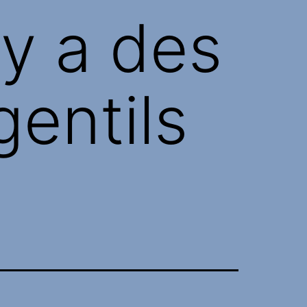
 y a des
entils