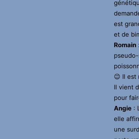
génétiqu
demande 
est gran
et de bi
Romain
pseudo-s
poissonn
😉 Il es
Il vient 
pour fai
Angie
: 
elle aff
une surd