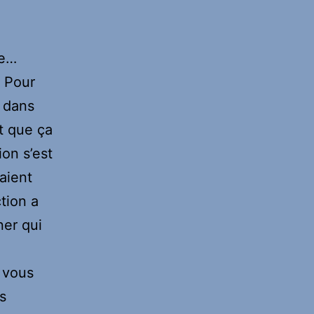
ge…
. Pour
s dans
t que ça
on s’est
taient
tion a
ner qui
 vous
s