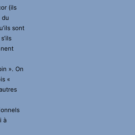
r (ils
r du
’ils sont
’ils
nnent
pin ». On
is «
 autres
ionnels
i à