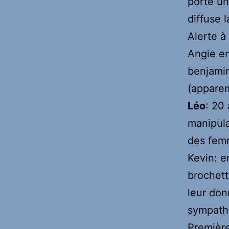
porte un
diffuse 
Alerte à 
Angie en
benjamin 
(apparem
Léo
: 20 
manipula
des fem
Kevin: e
brochet
leur don
sympathiq
Première