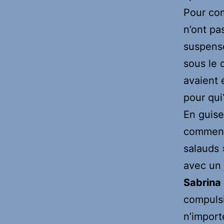
Pour com
n’ont pa
suspense
sous le 
avaient 
pour qui
En guise
commence
salauds 
avec un j
Sabrina
compulsi
n’import