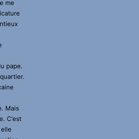
je me
icature
ntieux
e
du pape.
quartier.
caine
n. Mais
e. C’est
elle