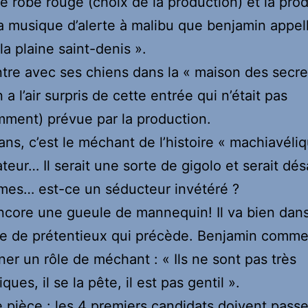
e robe rouge (choix de la production) et la pro
la musique d’alerte à malibu que benjamin appel
la plaine saint-denis ».
tre avec ses chiens dans la « maison des secret
a l’air surpris de cette entrée qui n’était pas
ment) prévue par la production.
ans, c’est le méchant de l’histoire « machiavéli
teur… Il serait une sorte de gigolo et serait dé
mes… est-ce un séducteur invétéré ?
ncore une gueule de mannequin! Il va bien dans
te de prétentieux qui précède. Benjamin comm
ner un rôle de méchant : « Ils ne sont pas très
ues, il se la pête, il est pas gentil ».
 pièce : les 4 premiers candidats doivent passe