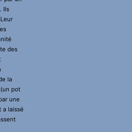
 Ils
 Leur
des
nité
ète des
t
a
de la
 (un pot
 par une
 a laissé
assent