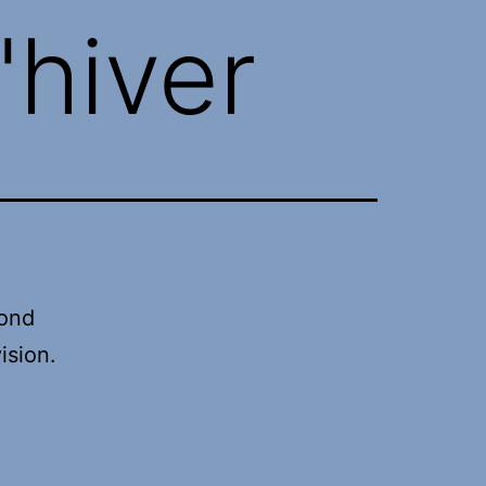
'hiver
fond
ision.