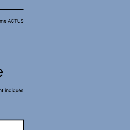
mme
ACTUS
e
nt indiqués