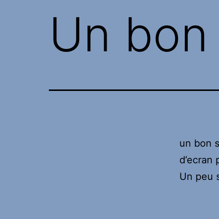
Un bon s
un bon s
d’ecran p
Un peu s