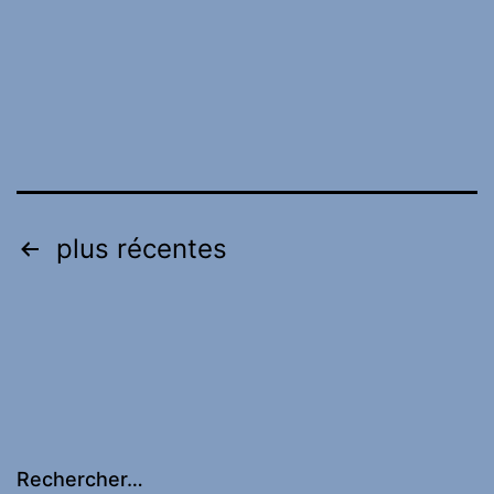
Pagination
plus récentes
des
publications
Rechercher…